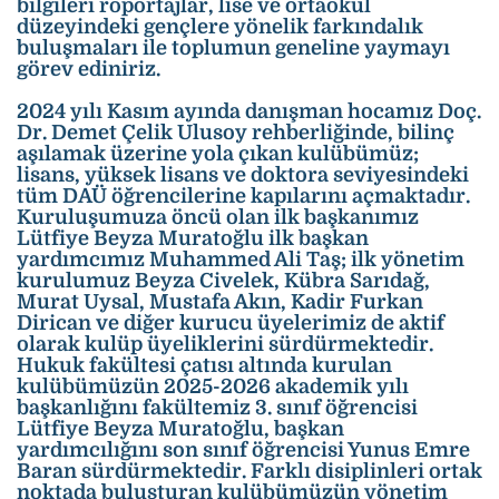
bilgileri röportajlar, lise ve ortaokul
düzeyindeki gençlere yönelik farkındalık
buluşmaları ile toplumun geneline yaymayı
görev ediniriz.
2024 yılı Kasım ayında danışman hocamız Doç.
Dr. Demet Çelik Ulusoy rehberliğinde, bilinç
aşılamak üzerine yola çıkan kulübümüz;
lisans, yüksek lisans ve doktora seviyesindeki
tüm DAÜ öğrencilerine kapılarını açmaktadır.
Kuruluşumuza öncü olan ilk başkanımız
Lütfiye Beyza Muratoğlu ilk başkan
yardımcımız Muhammed Ali Taş; ilk yönetim
kurulumuz Beyza Civelek, Kübra Sarıdağ,
Murat Uysal, Mustafa Akın, Kadir Furkan
Dirican ve diğer kurucu üyelerimiz de aktif
olarak kulüp üyeliklerini sürdürmektedir.
Hukuk fakültesi çatısı altında kurulan
kulübümüzün 2025-2026 akademik yılı
başkanlığını fakültemiz 3. sınıf öğrencisi
Lütfiye Beyza Muratoğlu, başkan
yardımcılığını son sınıf öğrencisi Yunus Emre
Baran sürdürmektedir. Farklı disiplinleri ortak
noktada buluşturan kulübümüzün yönetim