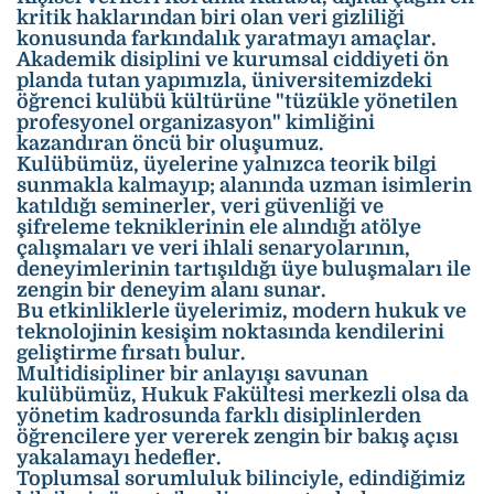
kritik haklarından biri olan veri gizliliği
konusunda farkındalık yaratmayı amaçlar.
Akademik disiplini ve kurumsal ciddiyeti ön
planda tutan yapımızla, üniversitemizdeki
öğrenci kulübü kültürüne "tüzükle yönetilen
profesyonel organizasyon" kimliğini
kazandıran öncü bir oluşumuz.
Kulübümüz, üyelerine yalnızca teorik bilgi
sunmakla kalmayıp; alanında uzman isimlerin
katıldığı seminerler, veri güvenliği ve
şifreleme tekniklerinin ele alındığı atölye
çalışmaları ve veri ihlali senaryolarının,
deneyimlerinin tartışıldığı üye buluşmaları ile
zengin bir deneyim alanı sunar.
Bu etkinliklerle üyelerimiz, modern hukuk ve
teknolojinin kesişim noktasında kendilerini
geliştirme fırsatı bulur.
Multidisipliner bir anlayışı savunan
kulübümüz, Hukuk Fakültesi merkezli olsa da
yönetim kadrosunda farklı disiplinlerden
öğrencilere yer vererek zengin bir bakış açısı
yakalamayı hedefler.
Toplumsal sorumluluk bilinciyle, edindiğimiz